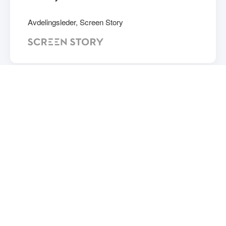
Avdelingsleder, Screen Story
"Trønder-Avisa har i en årrekke benyttet Echo
Media AS til produksjon av fotballkamper.
Kvaliteten på deres arbeid har vært svært
god."
Johan Arnt Nesgård
Bilderedaktør, Trønder-Avisa