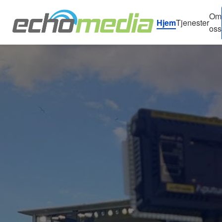
Om
Hjem
Tjenester
oss